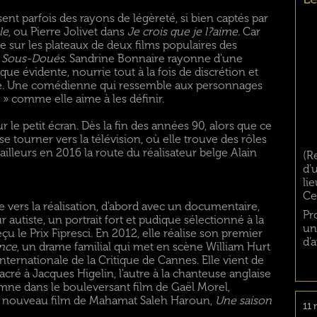
ent parfois des rayons de légèreté, si bien captés par
le
, ou Pierre Jolivet dans
Je crois que je l?aime
. Car
te sur les plateaux de deux films populaires des
 Sous-Doués
. Sandrine Bonnaire rayonne d'une
ue évidente, nourrie tout à la fois de discrétion et
ce. Une comédienne qui ressemble aux personnages
s » comme elle aime à les définir.
sur le petit écran. Dès la fin des années 90, alors que ce
se tourner vers la télévision, où elle trouve des rôles
'ailleurs en 2016 la route du réalisateur belge Alain
(R
d’
li
Ce
e vers la réalisation, d'abord avec un documentaire,
Pr
 autiste, un portrait fort et pudique sélectionné à la
un
eçu le Prix Fipresci. En 2012, elle réalise son premier
d’
ence
, un drame familial qui met en scène William Hurt
ternationale de la Critique de Cannes. Elle vient de
acré à Jacques Higelin, l'autre à la chanteuse anglaise
tomne dans le bouleversant film de Gaël Morel,
s le nouveau film de Mahamat Saleh Haroun,
Une saison
11 