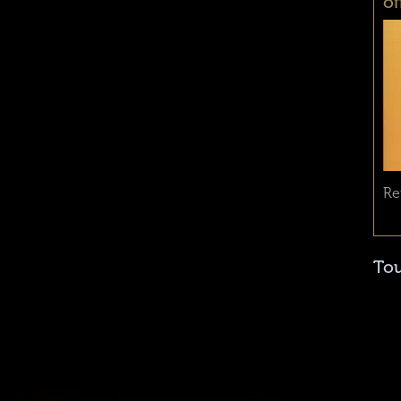
of
Re
Tou