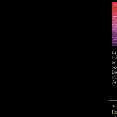
La
ho
te
vo
De
mo
de
07 
Re