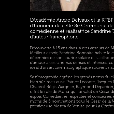
L'Académie André Delvaux et la RTBF o
d'honneur de cette 8e Cérémonie des
comédienne et réalisatrice Sandrine 
d'auteur francophone.
Découverte à 15 ans dans
A nos amours
de Ma
Meilleur espoir, Sandrine Bonnaire habite le c
décennies de son sourire solaire et sa silhouet
d'amour à ces cinémas denses et intenses, co
idéal d'un art cinématographique souvent natu
Sa filmographie égrène les grands noms du ci
bien sûr, mais aussi Patrice Leconte, Jacques
Chabrol, Régis Wargnier, Raymond Depardon,
offrit le rôle de Mona, qui lui valut un César 
espoir. Comédienne respectée et consacrée, 
moins de 5 nominations pour le César de la Meil
prestigieuse Mostra de Venise pour
La Cérém