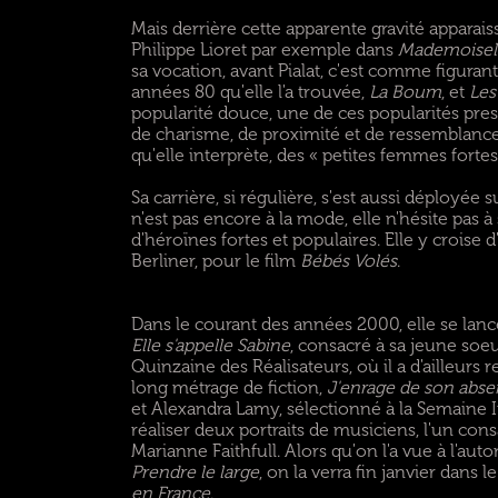
Mais derrière cette apparente gravité apparaiss
Philippe Lioret par exemple dans
Mademoisel
sa vocation, avant Pialat, c'est comme figuran
années 80 qu'elle l'a trouvée,
La Boum
, et
Les
popularité douce, une de ces popularités presq
de charisme, de proximité et de ressemblan
qu'elle interprète, des « petites femmes forte
Sa carrière, si régulière, s'est aussi déployée 
n'est pas encore à la mode, elle n'hésite pas à 
d'héroïnes fortes et populaires. Elle y croise d
Berliner, pour le film
Bébés Volés
.
Dans le courant des années 2000, elle se lanc
Elle s'appelle Sabine
, consacré à sa jeune soeur
Quinzaine des Réalisateurs, où il a d'ailleurs r
long métrage de fiction,
J'enrage de son abs
et Alexandra Lamy, sélectionné à la Semaine In
réaliser deux portraits de musiciens, l'un cons
Marianne Faithfull. Alors qu'on l'a vue à l'au
Prendre le large
, on la verra fin janvier dan
en France
.