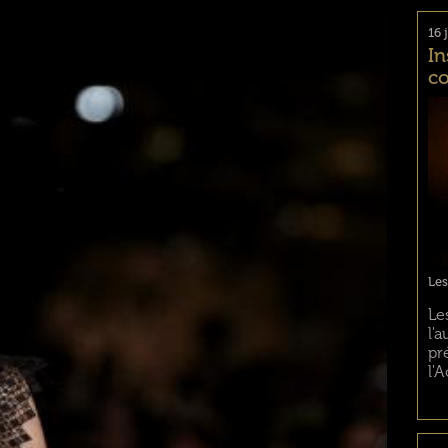
16 
In
co
Les
Le
l'
pr
l'