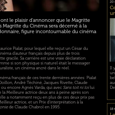
20 
Ce
un
nt le plaisir d'annoncer que le Magritte
 Magritte du Cinéma sera décerné à la
Bonnaire, figure incontournable du cinéma
urice Pialat, pour lequel elle reçut un César du
inéma d'auteur français depuis plus de trois
te gracile. Sa carrière est une vraie déclaration
mme si son physique si naturel était le messager
raliste, un cinéma ancré dans le réel.
Il
un
néma français de ces trente dernières années: Pialat
be
 Doillon, André Téchiné, Jacques Rivette, Claude
au
 ou encore Agnès Varda, qui avec
Sans toit ni loi
lui
De
de la Meilleure actrice deux ans à peine après son
elle a notamment reçu en plus de ces deux prix pas
leur actrice, et un Prix d'interprétation à la
onie
de Claude Chabrol en 1995.
18 
Le