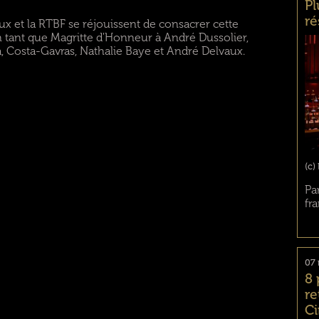
Pl
ré
ux et la RTBF se réjouissent de consacrer cette
n tant que Magritte d'Honneur à André Dussolier,
a, Costa-Gavras, Nathalie Baye et André Delvaux.
(c)
Pa
fr
07 
8 
re
C