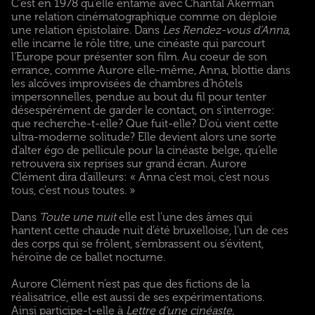
C’est en 1978 qu’elle entame avec Chantal Akerman
une relation cinématographique comme on déploie
une relation épistolaire. Dans
Les Rendez-vous d’Anna
,
elle incarne le rôle titre, une cinéaste qui parcourt
l’Europe pour présenter son film. Au coeur de son
errance, comme Aurore elle-même, Anna, blottie dans
les alcôves improvisées de chambres d’hôtels
impersonnelles, pendue au bout du fil pour tenter
désespérément de garder le contact, on s’interroge:
que recherche-t-elle? Que fuit-elle? D’où vient cette
ultra-moderne solitude? Elle devient alors une sorte
d’alter égo de pellicule pour la cinéaste belge, qu’elle
retrouvera six reprises sur grand écran. Aurore
Clément dira d’ailleurs: « Anna c’est moi, c’est nous
tous, c’est nous toutes. »
Dans
Toute une nuit
elle est l’une des âmes qui
hantent cette chaude nuit d’été bruxelloise, l’un de ces
des corps qui se frôlent, s’embrassent ou s’évitent,
héroïne de ce ballet nocturne.
Aurore Clément n’est pas que des fictions de la
réalisatrice, elle est aussi de ses expérimentations.
Ainsi participe-t-elle à
Lettre d’une cinéaste
,