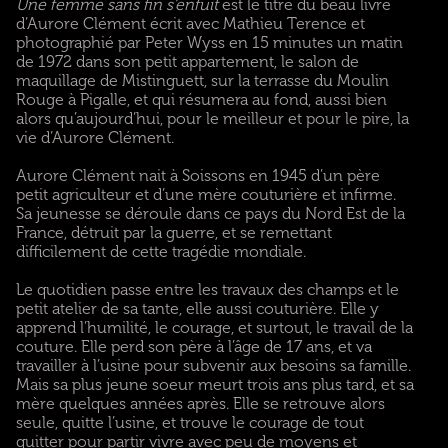
Une femme sans fin s’enfuit
est le titre du beau livre
d’Aurore Clément écrit avec Mathieu Terence et
photographié par Peter Wyss en 15 minutes un matin
de 1972 dans son petit appartement, le salon de
maquillage de Mistinguett, sur la terrasse du Moulin
Rouge à Pigalle, et qui résumera au fond, aussi bien
alors qu’aujourd’hui, pour le meilleur et pour le pire, la
vie d’Aurore Clément.
Aurore Clément nait à Soissons en 1945 d’un père
petit agriculteur et d’une mère couturière et infirme.
Sa jeunesse se déroule dans ce pays du Nord Est de la
France, détruit par la guerre, et se remettant
difficilement de cette tragédie mondiale.
Le quotidien passe entre les travaux des champs et le
petit atelier de sa tante, elle aussi couturière. Elle y
apprend l’humilité, le courage, et surtout, le travail de la
couture. Elle perd son père à l’âge de 17 ans, et va
travailler à l’usine pour subvenir aux besoins sa famille.
Mais sa plus jeune soeur meurt trois ans plus tard, et sa
mère quelques années après. Elle se retrouve alors
seule, quitte l’usine, et trouve le courage de tout
quitter pour partir vivre avec peu de moyens et