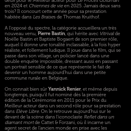
deux pour le Meilleur acteur pour
Le Procès Goldman
en 2024 et
Chiennes de vie
en 2025. Jamais deux sans
trois? Il concourt cette année pour sa prestation
habitée dans
Les Braise
s de Thomas Kruithof.
A l’opposé du spectre, la catégorie accueillera un très
nouveau venu,
Pierre Bastin
, qui hérite avec
Vitrival
de
Noëlle Bastin et Baptiste Bogaert de son premier rôle,
auquel il donne une tonalité inclassable, à la fois hyper
réaliste, et follement ludique. Il joue dans le film, qui se
passe dans son village, un policier lancé dans une
double enquête impossible, dressant aussi en passant
un portrait sensible de ce que représente le fait de
devenir un homme aujourd’hui dans une petite
commune rurale en Belgique.
On connait bien sûr
Yannick Renier
, et même depuis
longtemps, puisqu’il fut nominé dès la première
édition de la Cérémonie en 2011 pour le Prix du
Meilleur acteur dans un second rôle pour sa prestation
dans
Elève Libre
. On le retrouve aujourd’hui sur le
devant de la scène dans l’iconoclaste
Reflet dans un
diamant mort
de Cattet & Forzani, où il incarne un
agent secret de l’ancien monde en prise avec les