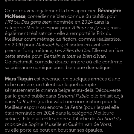
On retrouvera également la très appréciée
Bérangère
McNeese
, comédienne bien connue du public pour
HPI
ou
Des gens bien
, nominée en 2024 dans la
catégorie Meilleur espoir pour
Ailleurs si j’y suis
, mais
également réalisatrice - elle a remporté le Prix du
Meilleur court métrage de fiction, comme réalisatrice,
en 2020 pour
Matriochkas
, et sortira en avril son
premier long métrage,
Les Filles du Ciel
. Elle est en lice
cette année pour
Demain si tout va bien
d’Ivan
Goldschmidt, comédie douce-amère où elle confirme
sa puissance comique aussi bien que dramatique.
Mara Taquin
est devenue, en quelques années d’une
riche carrière, un talent sur lequel compte
sérieusement le cinéma belge et au-delà. Découverte
par le grand public dans
Ennemi Public
, elle brillait déjà
dans
La Ruche
(qui lui valut une nomination pour le
Meilleur espoir) ou encore
La Petite
(pour lequel elle
était nominée en 2024 dans la catégorie Meilleure
actrice). Elle était cette année à l’affiche de
Au bord du
monde
de Sophie Muselle et Guérin van de Vorst,
qu’elle porte de bout en bout sur ses épaules.