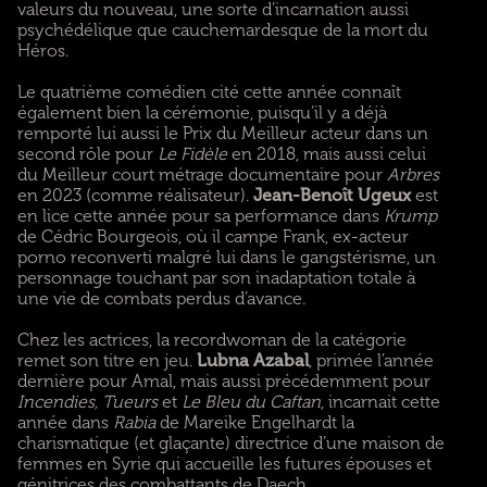
valeurs du nouveau, une sorte d’incarnation aussi
psychédélique que cauchemardesque de la mort du
Héros.
Le quatrième comédien cité cette année connaît
également bien la cérémonie, puisqu’il y a déjà
remporté lui aussi le Prix du Meilleur acteur dans un
second rôle pour
Le Fidèle
en 2018, mais aussi celui
du Meilleur court métrage documentaire pour
Arbres
en 2023 (comme réalisateur).
Jean-Benoît Ugeux
est
en lice cette année pour sa performance dans
Krump
de Cédric Bourgeois, où il campe Frank, ex-acteur
porno reconverti malgré lui dans le gangstérisme, un
personnage touchant par son inadaptation totale à
une vie de combats perdus d’avance.
Chez les actrices, la recordwoman de la catégorie
remet son titre en jeu.
Lubna Azabal
, primée l’année
dernière pour Amal, mais aussi précédemment pour
Incendies, Tueurs
et
Le Bleu du Caftan
, incarnait cette
année dans
Rabia
de Mareike Engelhardt la
charismatique (et glaçante) directrice d’une maison de
femmes en Syrie qui accueille les futures épouses et
génitrices des combattants de Daech.