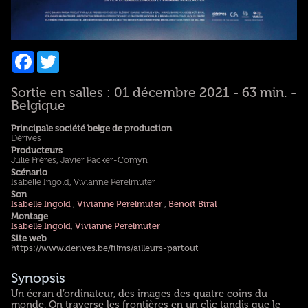
Facebook
Twitter
Sortie en salles : 01 décembre 2021 - 63 min. -
Belgique
Principale société belge de production
Dérives
Producteurs
Julie Frères, Javier Packer-Comyn
Scénario
Isabelle Ingold, Vivianne Perelmuter
Son
Isabelle Ingold
,
Vivianne Perelmuter
,
Benoît Biral
Montage
Isabelle Ingold
,
Vivianne Perelmuter
Site web
https://www.derives.be/films/ailleurs-partout
Synopsis
Un écran d’ordinateur, des images des quatre coins du
monde. On traverse les frontières en un clic tandis que le