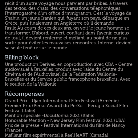
récit d’un autre voyage nous parvient par bribes, à travers
des textos, des chats, des conversations téléphoniques,
l’interrogatoire d’un office d’immigration. C’est le voyage de
Shahin, un jeune Iranien qui, fuyant son pays, débarque en
Grèce, puis finalement en Angleterre où il demande
l’asile.Au cours de ces deux ans, on voit le jeune homme se
transformer. D’abord, ouvert, confiant dans l’avenir, curieux
de tout, il devient renfermé et méfiant, au point de ne plus
sortir pour éviter les mauvaises rencontres. Internet devient
sa seule fenêtre sur le monde.
Billing block
Une production Dérives, en coproduction avec CBA - Centre
audiovisuel à Bruxelles, produit avec l'aide du Centre du
Cinéma et de l'Audiovisuel de la Fédération Wallonie-
Bruxelles et du Service public francophone bruxellois. Avec
le soutien de la Wallonie.
Récompenses
Grand Prix - Ujan International Film Festival (Arménie)
Premier Prix (Perso Award) du PerSo – Perugia Social Film
Festival (Italie)
Mention spéciale -DocuDonna 2021 (Italie)
Honorable Mention - New Jersey Film Festival 2021 (USA)
Prix de la presse - Festival International du film de Nancy
(France)
Meilleur film expérimental à ReelHeART (Canada)