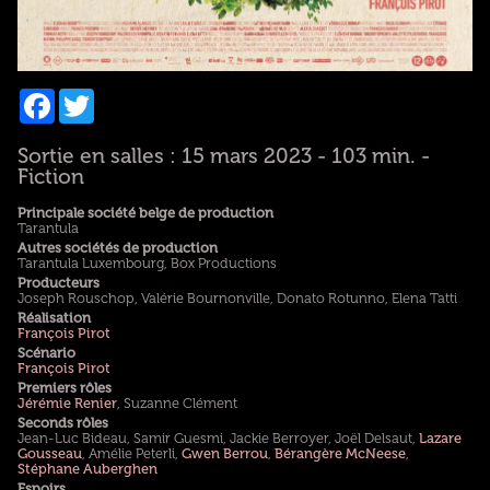
Facebook
Twitter
Sortie en salles : 15 mars 2023 - 103 min. -
Fiction
Principale société belge de production
Tarantula
Autres sociétés de production
Tarantula Luxembourg, Box Productions
Producteurs
Joseph Rouschop, Valérie Bournonville, Donato Rotunno, Elena Tatti
Réalisation
François Pirot
Scénario
François Pirot
Premiers rôles
Jérémie Renier
, Suzanne Clément
Seconds rôles
Jean-Luc Bideau, Samir Guesmi, Jackie Berroyer, Joël Delsaut,
Lazare
Gousseau
, Amélie Peterli,
Gwen Berrou
,
Bérangère McNeese
,
Stéphane Auberghen
Espoirs