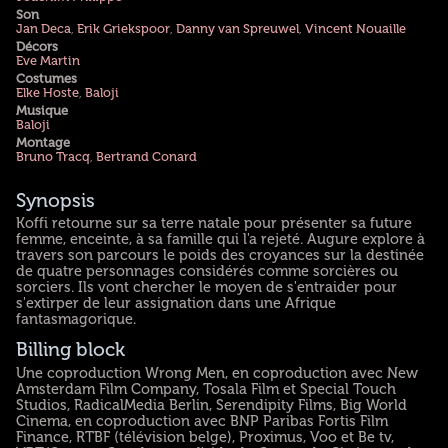
Son
Jan Deca
,
Erik Griekspoor
,
Danny van Spreuwel
,
Vincent Nouaille
Décors
Eve Martin
Costumes
Elke Hoste
,
Baloji
Musique
Baloji
Montage
Bruno Tracq
,
Bertrand Conard
Synopsis
Koffi retourne sur sa terre natale pour présenter sa future
femme, enceinte, à sa famille qui l'a rejeté. Augure explore à
travers son parcours le poids des croyances sur la destinée
de quatre personnages considérés comme sorcières ou
sorciers. Ils vont chercher le moyen de s'entraider pour
s'extirper de leur assignation dans une Afrique
fantasmagorique.
Billing block
Une coproduction Wrong Men, en coproduction avec New
Amsterdam Film Company, Tosala Film et Special Touch
Studios, RadicalMedia Berlin, Serendipity Films, Big World
Cinema, en coproduction avec BNP Paribas Fortis Film
Finance, RTBF (télévision belge), Proximus, Voo et Be tv,