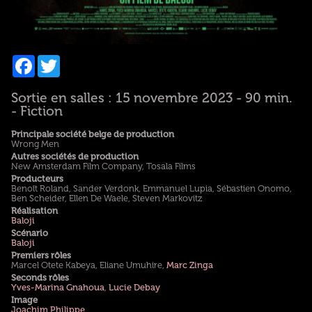
Facebook
Twitter
Sortie en salles : 15 novembre 2023 - 90 min.
- Fiction
Principale société belge de production
Wrong Men
Autres sociétés de production
New Amsterdam Film Company, Tosala Films
Producteurs
Benoît Roland, Sander Verdonk, Emmanuel Lupia, Sébastien Onomo,
Ben Scheider, Ellen De Waele, Steven Markovitz
Réalisation
Baloji
Scénario
Baloji
Premiers rôles
Marcel Otete Kabeya, Eliane Umuhire,
Marc Zinga
Seconds rôles
Yves-Marina Gnahoua
,
Lucie Debay
Image
Joachim Philippe