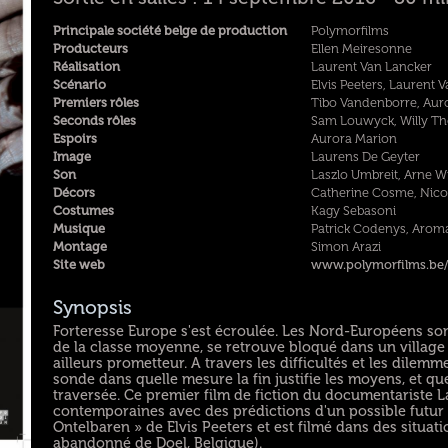
Principale société belge de production
Polymorfilms
Producteurs
Ellen Meiresonne
Réalisation
Laurent Van Lancker
Scénario
Elvis Peeters, Laurent 
Premiers rôles
Tibo Vandenborre, Aur
Seconds rôles
Sam Louwyck, Willy T
Espoirs
Aurora Marion
Image
Laurens De Geyter
Son
Laszlo Umbreit, Arne W
Décors
Catherine Cosme, Nico
Costumes
Kagy Sebasoni
Musique
Patrick Codenys, Arom
Montage
Simon Arazi
Site web
www.polymorfilms.be/#
Synopsis
Forteresse Europe s'est écroulée. Les Nord-Européens so
de la classe moyenne, se retrouve bloqué dans un village 
ailleurs prometteur. A travers les difficultés et les dilem
sonde dans quelle mesure la fin justifie les moyens, et que
traversée. Ce premier film de fiction du documentariste 
contemporaines avec des prédictions d'un possible futur
Ontelbaren » de Elvis Peeters et est filmé dans des situati
abandonné de Doel, Belgique).