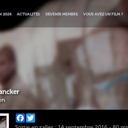
N 2026
ACTUALITÉS
DEVENIR MEMBRE
VOUS AVEZ UN FILM ?
ancker
on
Facebook
Twitter
Sortie en salles : 14 septembre 2016 - 80 mi