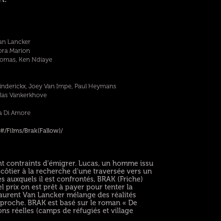
Van Lancker
ora Marion
homas, Ken Ndiaye
inderickx, Joey Van Impe, Paul Heymans
las Vankerkhove
a Di Amore
/Films/Brak(Fallow)/
nt contraints d'émigrer. Lucas, un homme issu
côtier à la recherche d'une traversée vers un
mes auxquels il est confrontés, BRAK (Friche)
l prix on est prêt à payer pour tenter la
Laurent Van Lancker mélange des réalités
 proche. BRAK est basé sur le roman « De
ons réelles (camps de réfugiés et village