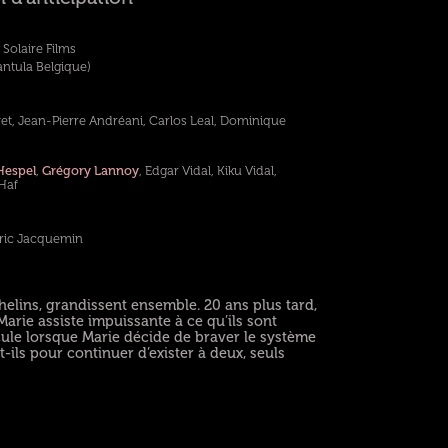
Solaire Films
ntula Belgique)
yet, Jean-Pierre Andréani, Carlos Leal, Dominique
Hespel
,
Grégory Lannoy
, Edgar Vidal, Kiku Vidal,
Haf
Eric Jacquemin
lins, grandissent ensemble. 20 ans plus tard,
 Marie assiste impuissante à ce qu’ils sont
scule lorsque Marie décide de braver le système
-ils pour continuer d’exister à deux, seuls