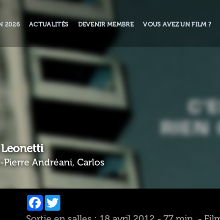
N 2026
ACTUALITÉS
DEVENIR MEMBRE
VOUS AVEZ UN FILM ?
 Leonetti
-Pierre Andréani, Carlos
Facebook
Twitter
Sortie en salles : 18 avril 2012 - 77 min. - Fi