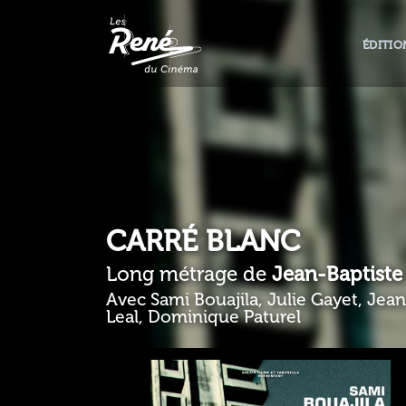
ÉDITIO
CARRÉ BLANC
Long métrage de
Jean-Baptiste
Avec Sami Bouajila, Julie Gayet, Jean
Leal, Dominique Paturel