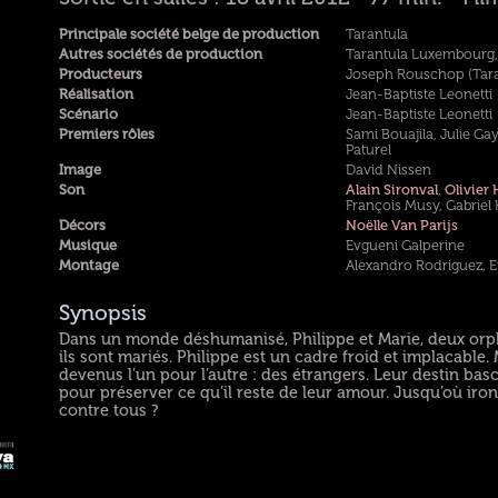
Principale société belge de production
Tarantula
Autres sociétés de production
Tarantula Luxembourg, 
Producteurs
Joseph Rouschop (Tara
Réalisation
Jean-Baptiste Leonetti
Scénario
Jean-Baptiste Leonetti
Premiers rôles
Sami Bouajila, Julie Ga
Paturel
Image
David Nissen
Son
Alain Sironval
,
Olivier 
François Musy, Gabriel 
Décors
Noëlle Van Parijs
Musique
Evgueni Galperine
Montage
Alexandro Rodriguez, 
Synopsis
Dans un monde déshumanisé, Philippe et Marie, deux orphe
ils sont mariés. Philippe est un cadre froid et implacable.
devenus l’un pour l’autre : des étrangers. Leur destin ba
pour préserver ce qu’il reste de leur amour. Jusqu’où iront
contre tous ?