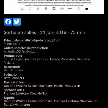
Facebook
Twitter
Sortie en salles : 14 juin 2018 - 75 min.
Principale société belge de production
Minds Meet
Autres sociétés de production
Altitude 100 Production
Producteurs
Tomas Leyers, Marc Goyens, Guillaume Malandrin, Stephane
Malandrin
Réalisation
Bert Scholiers
Scénario
Bert Scholiers
Premiers rôles
Daphne Wellens
,
Evelien Bosmans
,
Patrick Vervueren
Seconds rôles
Frances Lefebure
,
Steef de Bot
Espoirs
Daphne Wellens
,
Evelien Bosmans
,
Frances Lefebure
,
Steef de Bot
,
Patrick Vervueren