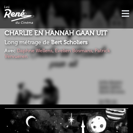
CHARLIE EN HANNAH GAAN UIT
Long métrage de
Bert Scholiers
Avec
Daphne Wellens
,
Evelien Bosmans
,
Patrick
Vervueren