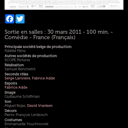
Facebook
Twitter
Sortie en salles : 30 mars 2011 - 100 min. -
Comédie - France (Français)
Principale société belge de production
Fidélité Films
Autres sociétés de production
SCOPE Pictures
Réalisation
Samuel Benchetrit
Seconds rôles
Serge Larivière
,
Fabrice Adde
Espoirs
Fabrice Adde
Image
Guillaume Schiffman
Son
Miguel Rejas,
David Vranken
Décors
Pierre-François Limbosch
Costumes
Emmanuelle Youchnovski