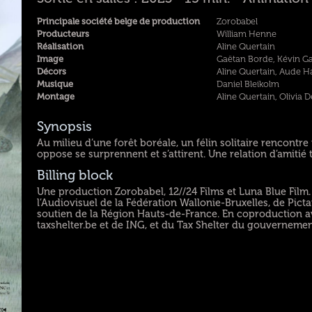
Principale société belge de production
Zorobabel
Producteurs
William Henne
Réalisation
Aline Quertain
Image
Gaëtan Borde, Kévin G
Décors
Aline Quertain, Aude H
Musique
Daniel Bleikolm
Montage
Aline Quertain, Olivia 
Synopsis
Au milieu d’une forêt boréale, un félin solitaire rencontre
oppose se surprennent et s’attirent. Une relation d’amitié 
Billing block
Une production Zorobabel, 12//24 Films et Luna Blue Film
l’Audiovisuel de la Fédération Wallonie-Bruxelles, de Pic
soutien de la Région Hauts-de-France. En coproduction av
taxshelter.be et de ING, et du Tax Shelter du gouvernemen