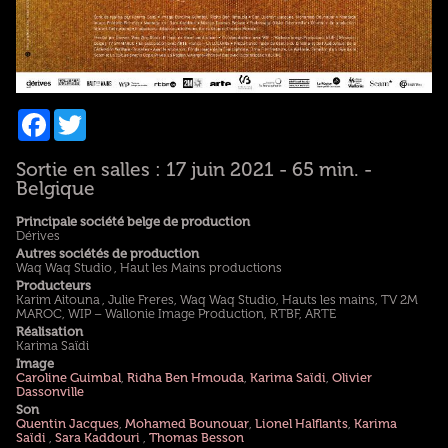
Facebook
Twitter
Sortie en salles : 17 juin 2021 - 65 min. -
Belgique
Principale société belge de production
Dérives
Autres sociétés de production
Waq Waq Studio , Haut les Mains productions
Producteurs
Karim Aitouna , Julie Freres, Waq Waq Studio, Hauts les mains, TV 2M
MAROC, WIP – Wallonie Image Production, RTBF, ARTE
Réalisation
Karima Saïdi
Image
Caroline Guimbal
,
Ridha Ben Hmouda
,
Karima Saïdi
,
Olivier
Dassonville
Son
Quentin Jacques
,
Mohamed Bounouar
,
Lionel Halflants
,
Karima
Saïdi
,
Sara Kaddouri
,
Thomas Besson