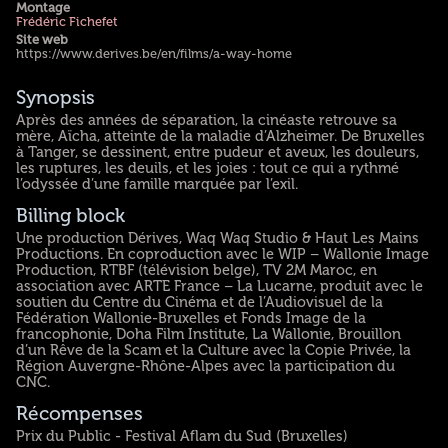
Montage
Frédéric Fichefet
Site web
https://www.derives.be/en/films/a-way-home
Synopsis
Après des années de séparation, la cinéaste retrouve sa
mère, Aïcha, atteinte de la maladie d’Alzheimer. De Bruxelles
à Tanger, se dessinent, entre pudeur et aveux, les douleurs,
les ruptures, les deuils, et les joies : tout ce qui a rythmé
l’odyssée d’une famille marquée par l’exil.
Billing block
Une production Dérives, Waq Waq Studio & Haut Les Mains
Productions. En coproduction avec le WIP – Wallonie Image
Production, RTBF (télévision belge), TV 2M Maroc, en
association avec ARTE France – La Lucarne, produit avec le
soutien du Centre du Cinéma et de l’Audiovisuel de la
Fédération Wallonie-Bruxelles et Fonds Image de la
francophonie, Doha Film Institute, La Wallonie, Brouillon
d’un Rêve de la Scam et la Culture avec la Copie Privée, la
Région Auvergne-Rhône-Alpes avec la participation du
CNC.
Récompenses
Prix du Public - Festival Aflam du Sud (Bruxelles)