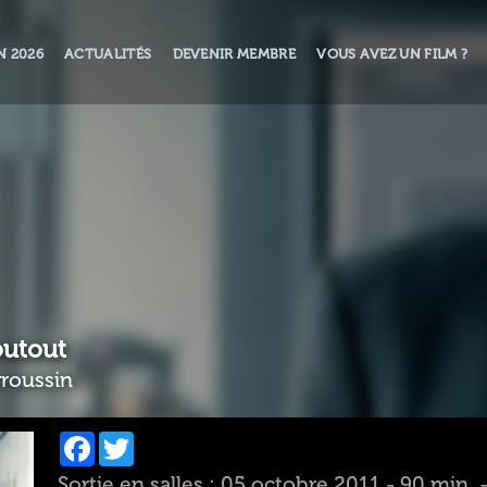
N 2026
ACTUALITÉS
DEVENIR MEMBRE
VOUS AVEZ UN FILM ?
utout
rroussin
Facebook
Twitter
Sortie en salles : 05 octobre 2011 - 90 min.