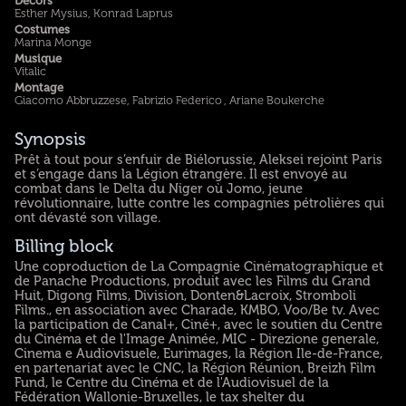
Décors
Esther Mysius, Konrad Laprus
Costumes
Marina Monge
Musique
Vitalic
Montage
Giacomo Abbruzzese, Fabrizio Federico , Ariane Boukerche
Synopsis
Prêt à tout pour s’enfuir de Biélorussie, Aleksei rejoint Paris
et s’engage dans la Légion étrangère. Il est envoyé au
combat dans le Delta du Niger où Jomo, jeune
révolutionnaire, lutte contre les compagnies pétrolières qui
ont dévasté son village.
Billing block
Une coproduction de La Compagnie Cinématographique et
de Panache Productions, produit avec les Films du Grand
Huit, Digong Films, Division, Donten&Lacroix, Stromboli
Films., en association avec Charade, KMBO, Voo/Be tv. Avec
la participation de Canal+, Ciné+, avec le soutien du Centre
du Cinéma et de l'Image Animée, MIC - Direzione generale,
Cinema e Audiovisuele, Eurimages, la Région Ile-de-France,
en partenariat avec le CNC, la Région Réunion, Breizh Film
Fund, le Centre du Cinéma et de l'Audiovisuel de la
Fédération Wallonie-Bruxelles, le tax shelter du