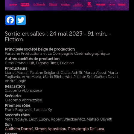
Facebook
Twitter
Sortie en salles : 24 mai 2023 - 91 min. -
Fiction
Principale société belge de production
Panache Productions et La Compagnie Cinématographique
Autres sociétés de production
Films Grand Huit, Digong Films, Division
Producteurs
Lionel Massal, Pauline Seigland, Giulia Achilli, Marco Alessi, Marta
Tagliavia, Arno Maria, Maria Blicharska, Juliette Sol, Gaëtan David,
André Logie
Réalisation
Giacomo Abbruzzese
Scénario
Giacomo Abbruzzese
Premiers rôles
Franz Rogowski, Laetitia Ky
Seconds rôles
Morr Ndiaye, Leon Lucev, Robert Wieckiewicz, Matteo Olivetti
Son
Guilhem Donzel
,
Simon Apostolou
,
Piergiorgio De Luca