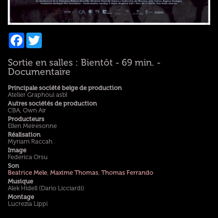
Facebook
Twitter
Sortie en salles : Bientôt - 69 min. -
Documentaire
Principale société belge de production
Atelier Graphoui asbl
Autres sociétés de production
CBA, Own Air
Producteurs
Ellen Meiresonne
Réalisation
Myriam Raccah
Image
Federica Orsu
Son
Beatrice Mele
,
Maxime Thomas
,
Thomas Ferrando
Musique
Alek Hidell (Dario Licciardi)
Montage
Lucrezia Lippi