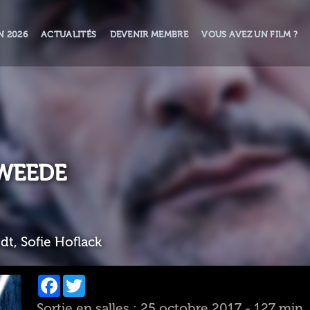
N 2026
ACTUALITÉS
DEVENIR MEMBRE
VOUS AVEZ UN FILM ?
TWEEDE
t, Sofie Hoflack
Facebook
Twitter
Sortie en salles : 25 octobre 2017 - 127 min.