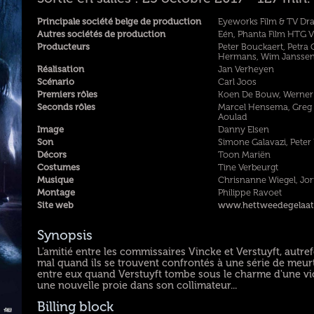
Principale société belge de production
Eyeworks Film & TV D
Autres sociétés de production
Eén, Phanta Film HTG VO
Producteurs
Peter Bouckaert, Petra
Hermans, Wim Jansse
Réalisation
Jan Verheyen
Scénario
Carl Joos
Premiers rôles
Koen De Bouw, Werner 
Seconds rôles
Marcel Hensema, Greg 
Aoulad
Image
Danny Elsen
Son
Simone Galavazi, Pete
Décors
Toon Mariën
Costumes
Tine Verbeurgt
Musique
Chrisnanne Wiegel, Jor
Montage
Philippe Ravoet
Site web
www.hettweedegelaat
Synopsis
L'amitié entre les commissaires Vincke et Verstuyft, autre
mal quand ils se trouvent confrontés à une série de meur
entre eux quand Verstuyft tombe sous le charme d'une vict
une nouvelle proie dans son collimateur...
Billing block