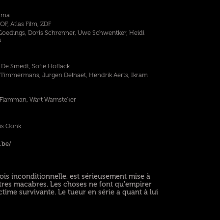
rama
F, Atlas Film, ZDF
 Goedings, Doris Schrenner, Uwe Schwentker, Heidi
n
De Smedt, Sofie Hoflack
Timmermans, Jurgen Delnaet, Hendrik Aerts, Ikram
r Flamman, Wart Wamsteker
is Oonk
.be/
fois inconditionnelle, est sérieusement mise à
tres macabres. Les choses ne font qu'empirer
ime survivante. Le tueur en série a quant à lui