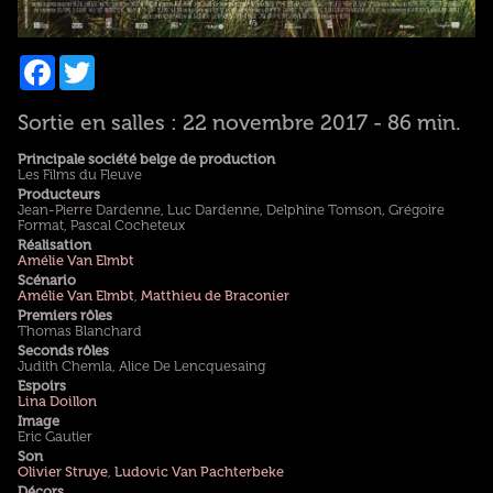
Facebook
Twitter
Sortie en salles : 22 novembre 2017 - 86 min.
Principale société belge de production
Les Films du Fleuve
Producteurs
Jean-Pierre Dardenne, Luc Dardenne, Delphine Tomson, Grégoire
Format, Pascal Cocheteux
Réalisation
Amélie Van Elmbt
Scénario
Amélie Van Elmbt
,
Matthieu de Braconier
Premiers rôles
Thomas Blanchard
Seconds rôles
Judith Chemla, Alice De Lencquesaing
Espoirs
Lina Doillon
Image
Eric Gautier
Son
Olivier Struye
,
Ludovic Van Pachterbeke
Décors