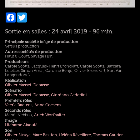
Facebook
Twitter
Sortie en salles : 24 avril 2019 - 96 min.
Principale société belge de production
Versus production
Autres sociétés de production
Haut & Court, Savage Film
Producteurs
Carole Scotta, Jacques-Henri Bronckart, Carole Scotta, Barbara
Letellier, Simon Arnal, Caroline Benjo, Olivier Bronckart, Bart Van
Langendonck
Réalisation
Olivier Masset-Depasse
Scénario
Olivier Masset-Depasse
,
Giordano Gederlini
Premiers rôles
Veerle Baetens
,
Anne Coesens
Seconds rôles
Mehdi Nebbou,
Arieh Worthalter
Image
Hichame Alaouié
Son
Olivier Struye
,
Marc Bastien
,
Héléna Réveillère
,
Thomas Gauder