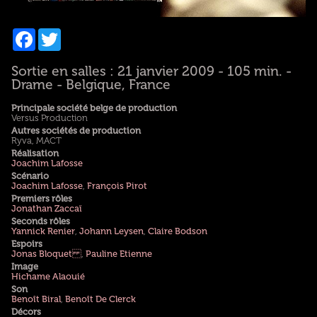
Facebook
Twitter
Sortie en salles : 21 janvier 2009 - 105 min. -
Drame - Belgique, France
Principale société belge de production
Versus Production
Autres sociétés de production
Ryva, MACT
Réalisation
Joachim Lafosse
Scénario
Joachim Lafosse
,
François Pirot
Premiers rôles
Jonathan Zaccaï
Seconds rôles
Yannick Renier
,
Johann Leysen
,
Claire Bodson
Espoirs
Jonas Bloquet
,
Pauline Etienne
Image
Hichame Alaouié
Son
Benoît Biral
,
Benoît De Clerck
Décors