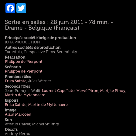
Facebook
Twitter
Sortie en salles : 28 juin 2011 - 78 min. -
Drame - Belgique (Français)
Principale société belge de production
IOTA PRODUCTION
Autres sociétés de production
Tarantula , Perspective Films, Serendipity
Réalisation
Philippe de Pierpont
Scénario
Philippe de Pierpont
Premiers rôles
Erika Sainte
, Jules Werner
Seconds rôles
Jean-François Wolff,
Laurent Capelluto
,
Hervé Piron
,
Marijke Pinoy
,
Martin de Mytennaere
Espoirs
Erika Sainte
,
Martin de Myttenaere
Image
Alain Marcoen
Son
Arnaud Calvar, Michel Shillings
Décors
Audrey Hernu