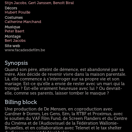
Stijn Jacobs
,
Gert Janssen
,
Benoît Biral
Décors
Hubert Pouille
Costumes
Catherine Marchand
Musique
Peter Baert
Montage
Bert Jacobs
Site web
www.facadesdefilm.be
Synopsis
Quand son père, atteint de démence, est abandonné par sa
mère, Alex décide de revenir vivre dans la maison parentale.
Là, elle commence à s'interroger sur sa propre vie et son
mariage. Est-ce qu'elle a envie de rester avec un mari qui la
trompe ? Est-elle vraiment heureuse avec lui ? Ou devrait-
elle, comme ses parents, laisser tomber le masque ?
Billing block
Une production de De Mensen, en coproduction avec
Gardner & Domm, Les Gens, Eén, la RTBF et Proximus, avec
le soutien du VAF Film Fund, de Screen Flanders et du Centre
du Cinéma et de l'Audiovisuel de la Fédération Wallonie-
Bruxelles, et en collaboration avec Telenet et le tax shelter