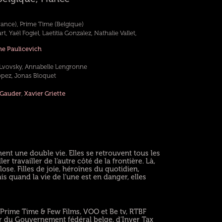
rance), Prime Time (Belgique)
 Yaël Fogiel, Laetitia Gonzalez, Nathalie Vallet,
e Paulicevich
 Lvovsky, Annabelle Lengronne
opez, Jonas Bloquet
Gauder
,
Xavier Griette
ent une double vie. Elles se retrouvent tous les
er travailler de l’autre côté de la frontière. Là,
se. Filles de joie, héroïnes du quotidien,
is quand la vie de l’une est en danger, elles
Prime Time & Few Films, VOO et Be tv, RTBF
er du Gouvernement fédéral belge, d’Inver Tax