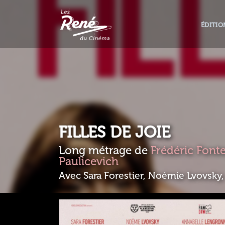
ÉDITIO
FILLES DE JOIE
Long métrage de
Frédéric Font
Paulicevich
Avec Sara Forestier, Noémie Lvovsky