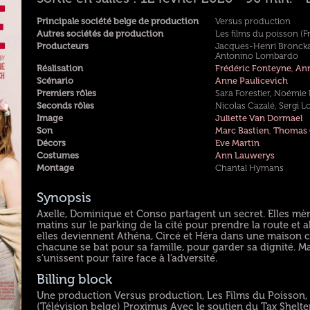
Principale société belge de production
Versus production
Autres sociétés de production
Les films du poisson (F
Producteurs
Jacques-Henri Bronckart,
Antonino Lombardo
Réalisation
Frédéric Fonteyne
,
Ann
Scénario
Anne Paulicevich
Premiers rôles
Sara Forestier, Noémie
Seconds rôles
Nicolas Cazalé, Sergi L
Image
Juliette Van Dormael
Son
Marc Bastien
,
Thomas 
Décors
Eve Martin
Costumes
Ann Lauwerys
Montage
Chantal Hymans
Synopsis
Axelle, Dominique et Conso partagent un secret. Elles mèn
matins sur le parking de la cité pour prendre la route et all
elles deviennent Athéna, Circé et Héra dans une maison clo
chacune se bat pour sa famille, pour garder sa dignité. Ma
s’unissent pour faire face à l’adversité.
Billing block
Une production Versus production, Les Films du Poisson, 
(Télévision belge) Proximus Avec le soutien du Tax Shelt