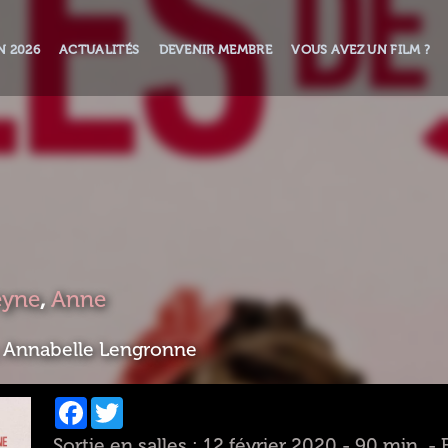
N 2026
ACTUALITÉS
DEVENIR MEMBRE
VOUS AVEZ UN FILM ?
eyne
,
Anne
, Annabelle Lengronne
Facebook
Twitter
Sortie en salles : 12 février 2020 - 90 min. -