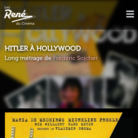
HITLER À HOLLYWOOD
Long métrage de
Frédéric Sojcher