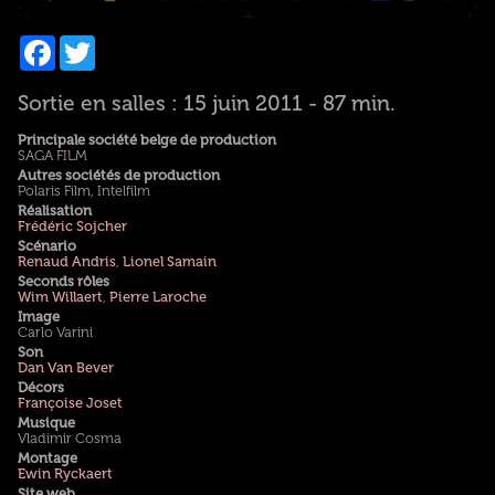
Facebook
Twitter
Sortie en salles : 15 juin 2011 - 87 min.
Principale société belge de production
SAGA FILM
Autres sociétés de production
Polaris Film, Intelfilm
Réalisation
Frédéric Sojcher
Scénario
Renaud Andris
,
Lionel Samain
Seconds rôles
Wim Willaert
,
Pierre Laroche
Image
Carlo Varini
Son
Dan Van Bever
Décors
Françoise Joset
Musique
Vladimir Cosma
Montage
Ewin Ryckaert
Site web