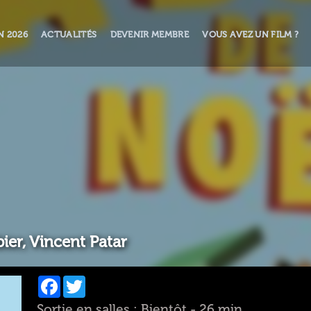
N 2026
ACTUALITÉS
DEVENIR MEMBRE
VOUS AVEZ UN FILM ?
er, Vincent Patar
Facebook
Twitter
Sortie en salles : Bientôt - 26 min.