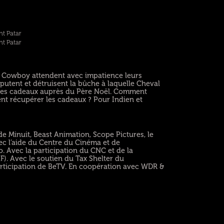
nt Patar
nt Patar
 et Cowboy attendent avec impatience leurs
isputent et détruisent la bûche à laquelle Cheval
 les cadeaux auprès du Père Noël. Comment
nt récupérer les cadeaux ? Pour Indien et
.
 Minuit, Beast Animation, Scope Pictures, le
vec l’aide du Centre du Cinéma et de
o. Avec la participation du CNC et de la
F). Avec le soutien du Tax Shelter du
rticipation de BeTV. En coopération avec WDR &