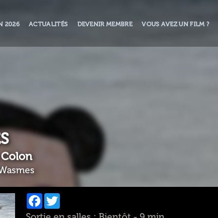
N 2026
ACTUALITÉS
DEVENIR MEMBRE
VOUS AVEZ UN FILM ?
ES
 Colon
 Wasmes
Facebook
Twitter
Sortie en salles : Bientôt - 9 min.