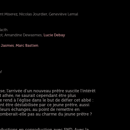
nt Miserez, Nicolas Jourdier, Geneviève Lemal
Vacth
got, Amandine Dewasmes,
Lucie Debay
l Jasmes
,
Marc Bastien
/
e, l'arrivée d'un nouveau prêtre suscite l'intérêt
 athée, ne saurait cependant être plus
e rend à l'église dans le but de défier cet abbé :
nt être déstabilisée par ce jeune prêtre, aussi
e leurs échanges, au point de remettre en
comberait-elle pas au charme du jeune prêtre ?
oductions en coproduction avec SND. Avec la