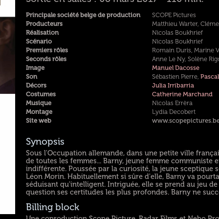
Principale société belge de production
SCOPE Pictures
Producteurs
Matthieu Warter, Cléme
Réalisation
Nicolas Boukhrief
Scénario
Nicolas Boukhrief
Premiers rôles
Romain Duris, Marine 
Seconds rôles
Anne Le Ny, Solène Ri
Image
Manuel Dacosse
Son
Sébastien Pierre,
Pasca
Décors
Julia Irribarria
Costumes
Catherine Marchand
Musique
Nicolas Errèra
Montage
Lydia Decobert
Site web
www.scopepictures.be
Synopsis
Sous l'Occupation allemande, dans une petite ville français
de toutes les femmes... Barny, jeune femme communiste et
indifférente. Poussée par la curiosité, la jeune sceptique s
Léon Morin. Habituellement si sûre d'elle, Barny va pourta
séduisant qu'intelligent. Intriguée, elle se prend au jeu d
question ses certitudes les plus profondes. Barny ne suc
Billing block
Une coproduction Scope Picture, Radar Films et Nebo Pr