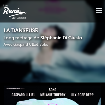
LA DANSEUSE
Long métrage de
Stéphanie Di Giusto
Avec Gaspard Ulliel, Soko