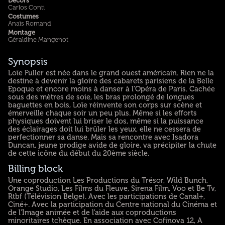
Décors
Carlos Conti
Costumes
Anaïs Romand
Montage
Géraldine Mangenot
Synopsis
Loïe Fuller est née dans le grand ouest américain. Rien ne la
destine à devenir la gloire des cabarets parisiens de la Belle
Epoque et encore moins à danser à l'Opéra de Paris. Cachée
sous des mètres de soie, les bras prolongé de longues
baguettes en bois, Loïe réinvente son corps sur scène et
émerveille chaque soir un peu plus. Même si les efforts
physiques doivent lui briser le dos, même si la puissance
des éclairages doit lui brûler les yeux, elle ne cessera de
perfectionner sa danse. Mais sa rencontre avec Isadora
Duncan, jeune prodige avide de gloire, va précipiter la chute
de cette icône du début du 20ème siècle.
Billing block
Une coproduction Les Productions du Trésor, Wild Bunch,
Orange Studio, Les Films du Fleuve, Sirena Film, Voo et Be Tv,
Rtbf (Télévision Belge). Avec les participations de Canal+,
Ciné+. Avec la participation du Centre national du Cinéma et
de l'Image animée et de l'aide aux coproductions
minoritaires tchèque. En association avec Cofinova 12, A