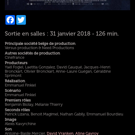
Facebook
Twitter
Sortie en salles : 31 janvier 2018 - 126 min.
Principale société belge de production
Versus production & Need Productions
Autres sociétés de production
Cinéfrance
Producteurs
Yaël Fogiel, Laetitia Gonzalez, David Gauqué, Jacques-Henri
Bronckart, Olivier Bronckart, Anne-Laure Guégan, Géraldine
Sprimont
Réalisation
Emmanuel Finkiel
Scénario
Emmanuel Finkiel
Premiers rôles
Benjamin Biolay, Mélanie Thierry
Seconds rôles
Patrick Lizana, Benoit Magimel, Nathan Gabily, Emmanuel Bourdieu
Image
Alexis Kavyrchine
Son
Antoine-Basile Mercier,
David Vranken
,
Aline Gavroy