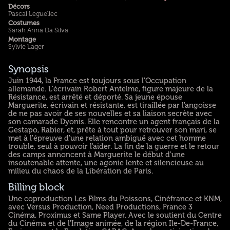
Décors
Pascal Leguellec
Costumes
Sarah Anna Da Silva
Montage
Sylvie Lager
Synopsis
Juin 1944, la France est toujours sous l'Occupation
allemande. L'écrivain Robert Antelme, figure majeure de la
Résistance, est arrêté et déporté. Sa jeune épouse
Marguerite, écrivain et résistante, est tiraillée par l'angoisse
de ne pas avoir de ses nouvelles et sa liaison secrète avec
son camarade Dyonis. Elle rencontre un agent français de la
Gestapo, Rabier, et, prête à tout pour retrouver son mari, se
met à l'épreuve d'une relation ambiguë avec cet homme
trouble, seul à pouvoir l'aider. La fin de la guerre et le retour
des camps annoncent à Marguerite le début d'une
insoutenable attente, une agonie lente et silencieuse au
milieu du chaos de la Libération de Paris.
Billing block
Une coproduction Les Films du Poissons, Cinéfrance et KNM,
avec Versus Production, Need Productions, France 3
Cinéma, Proximus et Same Player. Avec le soutient du Centre
du Cinéma et de l'Image animée, de la région Ile-De-France,