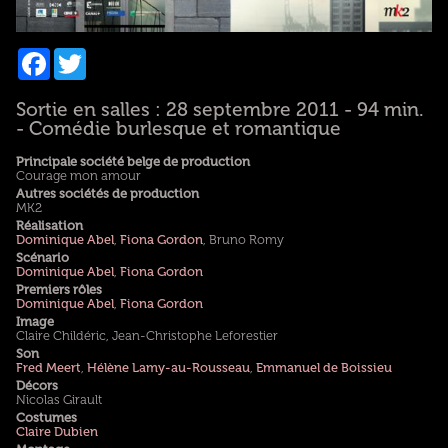
Facebook
Twitter
Sortie en salles : 28 septembre 2011 - 94 min.
- Comédie burlesque et romantique
Principale société belge de production
Courage mon amour
Autres sociétés de production
MK2
Réalisation
Dominique Abel
,
Fiona Gordon
, Bruno Romy
Scénario
Dominique Abel
,
Fiona Gordon
Premiers rôles
Dominique Abel
,
Fiona Gordon
Image
Claire Childéric, Jean-Christophe Leforestier
Son
Fred Meert
,
Hélène Lamy-au-Rousseau
,
Emmanuel de Boissieu
Décors
Nicolas Girault
Costumes
Claire Dubien