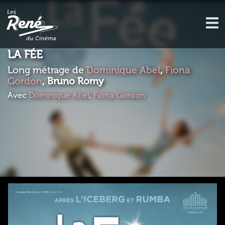
LA FÉE
Long métrage de
Dominique Abel
,
Fiona
Gordon
, Bruno Romy
Avec
Dominique Abel
,
Fiona Gordon