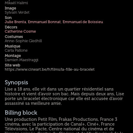
Mikaël Halimi
Image
Sylvain Verdet
Son
Julie Brenta
,
Emmanuel Bonnat
,
Emmanuel de Boissieu
Décors
Catherine Cosme
Costumes
Anne-Sophie Gledhill
Musique
Carla Pallone
Montage
Damien Maestraggi
Site web
https://www.cineart.be/fr/films/la-fille-au-bracelet
Synopsis
Lise a 18 ans, elle vit dans un quartier résidentiel sans
histoire et vient d’avoir son bac. Mais depuis deux ans, Lise
porte un bracelet électronique car elle est accusée d’avoir
assassiné sa meilleure amie.
Billing block
Une production Petit Film, Frakas Productions, France 3
cinéma, avec la participation de Canal+, Ciné+, France
Télévisions, Le Pacte, Centre national du cinéma et de