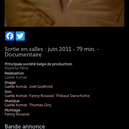
Facebook
Twitter
Sortie en salles : juin 2011 - 79 min. -
Documentaire
Principale société belge de production
Playtime Films
Réalisation
Gaëlle Komàr
Image
Gaëlle Komàr
,
Joël Godfroid
Son
Gaëlle Komàr
,
Fanny Roussel
,
Thibaut Darschotte
Musique
Gaëlle Komàr
,
Thomas Giry
Montage
Fanny Roussel
Bande annonce