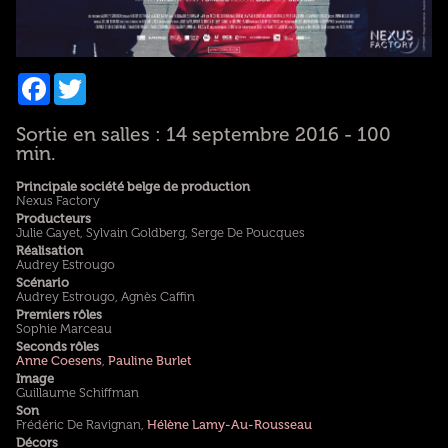
Facebook
Twitter
Sortie en salles : 14 septembre 2016 - 100
min.
Principale société belge de production
Nexus Factory
Producteurs
Julie Gayet, Sylvain Goldberg, Serge De Poucques
Réalisation
Audrey Estrougo
Scénario
Audrey Estrougo, Agnès Caffin
Premiers rôles
Sophie Marceau
Seconds rôles
Anne Coesens
,
Pauline Burlet
Image
Guillaume Schiffman
Son
Frédéric De Ravignan,
Hélène Lamy-Au-Rousseau
Décors