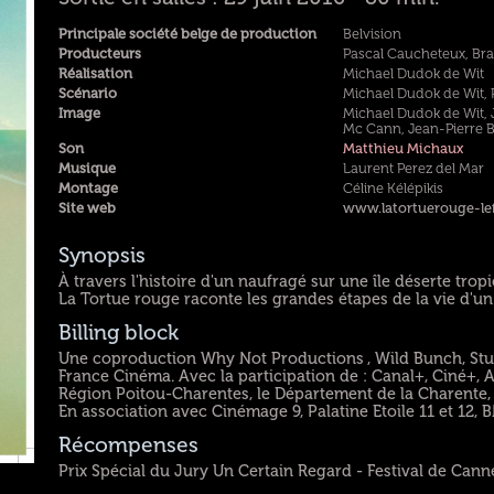
Principale société belge de production
Belvision
Producteurs
Pascal Caucheteux, Br
Réalisation
Michael Dudok de Wit
Scénario
Michael Dudok de Wit, 
Image
Michael Dudok de Wit, 
Mc Cann, Jean-Pierre 
Son
Matthieu Michaux
Musique
Laurent Perez del Mar
Montage
Céline Kélépikis
Site web
www.latortuerouge-le
Synopsis
À travers l'histoire d'un naufragé sur une île déserte trop
La Tortue rouge raconte les grandes étapes de la vie d'un
Billing block
Une coproduction Why Not Productions , Wild Bunch, Studi
France Cinéma. Avec la participation de : Canal+, Ciné+, A
Région Poitou-Charentes, le Département de la Charente,
En association avec Cinémage 9, Palatine Etoile 11 et 12, B
Récompenses
Prix Spécial du Jury Un Certain Regard - Festival de Cann