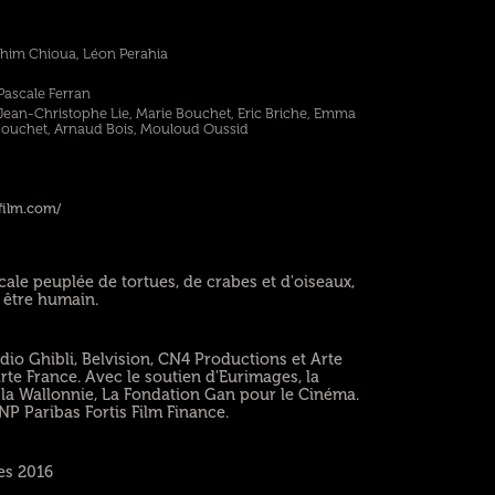
ahim Chioua, Léon Perahia
Pascale Ferran
Jean-Christophe Lie, Marie Bouchet, Eric Briche, Emma
Bouchet, Arnaud Bois, Mouloud Oussid
film.com/
icale peuplée de tortues, de crabes et d'oiseaux,
 être humain.
o Ghibli, Belvision, CN4 Productions et Arte
rte France. Avec le soutien d'Eurimages, la
 la Wallonnie, La Fondation Gan pour le Cinéma.
NP Paribas Fortis Film Finance.
es 2016