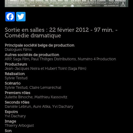
Facebook
Twitter
Sortie en salles : 22 février 2012 - 97 min. -
Comédie dramatique
Principale société belge de production
Dialogues Films
Autres sociétés de production
ARP, Saga Film, Paul Thiltges Distributions, Numéro 4 Production
Producteurs
Jean-Jacques Neira et Hubert Toint (Saga Film)
Réalisation
Sylvie Testud
Scénario
Sylvie Testud, Claire Lemaréchal
Premiers rôles
Juliette Binoche, Matthieu Kassovitz
Seconds rôles
Danièle Lebrun, Aure Atika, Yvi Dachary
Espoirs
Yvi Dachary
Image
Thierry Arbogast
Son