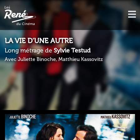
LA VIE D'UNE AUTRE
Long métrage de
Sylvie Testud
Avec Juliette Binoche, Matthieu Kassovitz