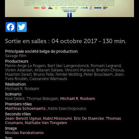
Facebook
Twitter
Sortie en salles : 04 octobre 2017 - 130 min.
Principale société belge de production
Savage Film
Producteurs
Pierre-Ange Le Pogam, Bart Van Langendonck, Romain Legrand,
Vivien Aslanian, Ardavan Safaee, Vincent Maraval, Brahim Chioua,
Maarten Swart, Bruno Felix, Femke Wolting, Peter Bouckaert, Jean-
Yves Roubin, Cassandre Warnauts
Réalisation
Michaël R. Roskam
Scénario
Noé Debré, Thomas Bidegain,
Michaël R. Roskam
Premiers rôles
Matthias Schoenaerts
, Adèle Exarchopoulos
Seconds rôles
Jean-Benoît Ugeux
,
Nabil Missoumi
,
Eric De Staercke
,
Thomas
Coumans
,
Nathalie Van Tongelen
Image
Nicolas Karakatsanis
Son