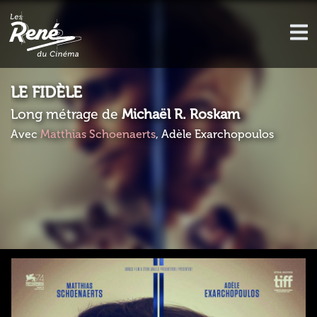
LE FIDÈLE
Long métrage de
Michaël R. Roskam
Avec
Matthias Schoenaerts
, Adèle Exarchopoulos