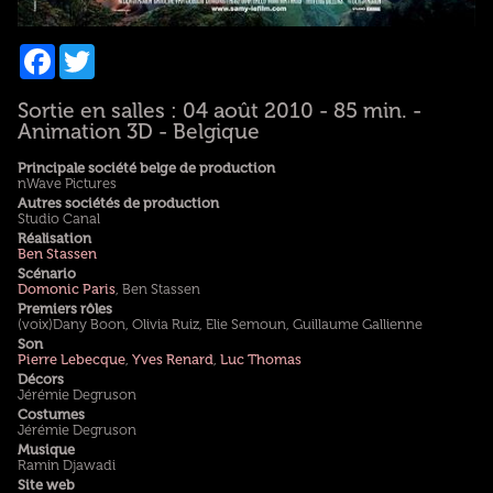
Facebook
Twitter
Sortie en salles : 04 août 2010 - 85 min. -
Animation 3D - Belgique
Principale société belge de production
nWave Pictures
Autres sociétés de production
Studio Canal
Réalisation
Ben Stassen
Scénario
Domonic Paris
, Ben Stassen
Premiers rôles
(voix)Dany Boon, Olivia Ruiz, Elie Semoun, Guillaume Gallienne
Son
Pierre Lebecque
,
Yves Renard
,
Luc Thomas
Décors
Jérémie Degruson
Costumes
Jérémie Degruson
Musique
Ramin Djawadi
Site web