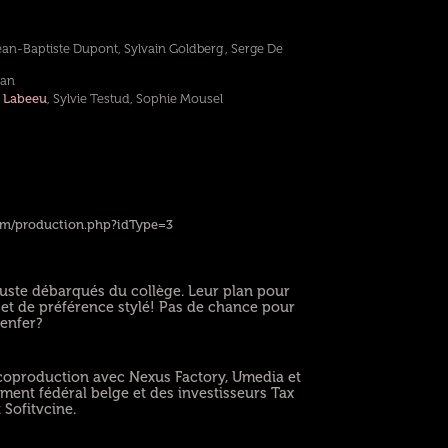
ean-Baptiste Dupont, Sylvain Goldberg , Serge De
san
 Labeeu
, Sylvie Testud, Sophie Mousel
om/production.php?idType=3
juste débarqués du collège. Leur plan pour
 et de préférence stylé! Pas de chance pour
 enfer?
coproduction avec Nexus Factory, Umedia et
ment fédéral belge et des investisseurs Tax
 Sofitvcine.