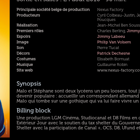
Principale société belge de production
Nexus Factory
Producteurs
Cyril Colbeau-Justin, J
Poucques
Réalisation
Jean-Michel Ben Sous
Premiers rôles
Charles Berling,
Jimmy
Espoirs
Jimmy Labeeu
Image
Philip Van Volsem
Son
Pierre Tucat
Décors
Patrick Dechesne
Costumes
Elisabeth Bornuat
Musique
Guillaume Robin
Site web
www.nexus-factory.c
Synopsis
Malo et Stéphane sont deux lycéens un peu loosers, tout 
devenir populaire : accueillir un correspondant allemand
Malo qui tombe sur une gothique qui va lui faire vivre un
Billing block
Une production LGM Cinéma, Studiocanal et D8 Films en 
Extérieur Jour avec le soutien du tax shelter du Gouverne
Shelter avec la participation de Canal +, OCS, D8, Ufund et