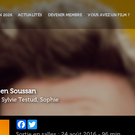
N 2026
ACTUALITÉS
DEVENIR MEMBRE
VOUS AVEZ UN FILM ?
Ben Soussan
, Sylvie Testud, Sophie
Facebook
Twitter
Sortie en salles : 24 août 2016 - 96 min.