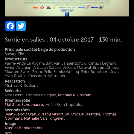
Facebook
Twitter
Sortie en salles : 04 octobre 2017 - 130 min.
Principale société belge de production
Savage Film
Producteurs
Pierre-Ange Le Pogam, Bart Van Langendonck, Romain Legrand,
Vivien Aslanian, Ardavan Safaee, Vincent Maraval, Brahim Chioua,
Maarten Swart, Bruno Felix, Femke Wolting, Peter Bouckaert, Jean-
Yves Roubin, Cassandre Warnauts
Réalisation
Michaël R. Roskam
Scénario
Noé Debré, Thomas Bidegain,
Michaël R. Roskam
Premiers rôles
Matthias Schoenaerts
, Adèle Exarchopoulos
Seconds rôles
Jean-Benoît Ugeux
,
Nabil Missoumi
,
Eric De Staercke
,
Thomas
Coumans
,
Nathalie Van Tongelen
Image
Nicolas Karakatsanis
Son