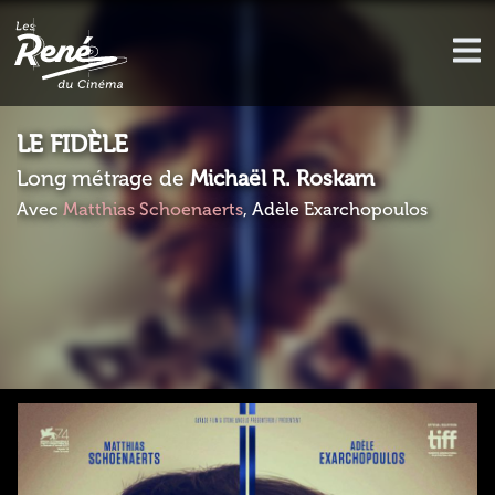
LE FIDÈLE
Long métrage de
Michaël R. Roskam
Avec
Matthias Schoenaerts
, Adèle Exarchopoulos