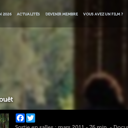
N 2026
ACTUALITÉS
DEVENIR MEMBRE
VOUS AVEZ UN FILM ?
ouët
Facebook
Twitter
Sortie en salles : mars 2011 - 76 min. - Doc