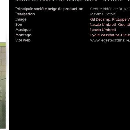
Principale société belge de production
Centre Vidéo de Bruxel
Réalisation
Maxime Coton
Image
Gil Decamp
,
Philippe 
Son
Laszlo Umbreit
,
Quenti
Musique
Laszlo Umbreit
Montage
Lydie Wisshaupt-Clau
Site web
www.legesteordinaire.