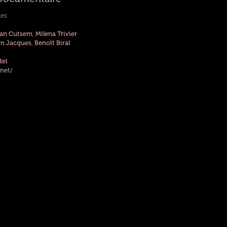
les
Van Cutsem
,
Milena Trivier
n Jacques
,
Benoît Biral
del
net/