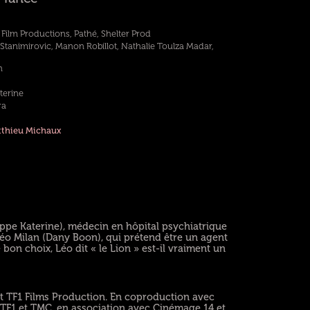
Film Productions, Pathé, Shelter Prod
Stanimirovic, Manon Robillot, Nathalie Toulza Madar,
n
terine
ra
thieu Michaux
lippe Katerine), médecin en hôpital psychiatrique
 Léo Milan (Dany Boon), qui prétend être un agent
e bon choix, Léo dit « le Lion » est-il vraiment un
t TF1 Films Production. En coproduction avec
, TF1 et TMC, en association avec Cinémage 14 et