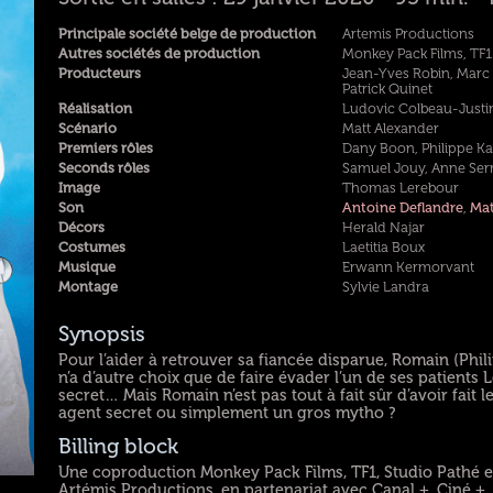
Principale société belge de production
Artemis Productions
Autres sociétés de production
Monkey Pack Films, TF1 
Producteurs
Jean-Yves Robin, Marc 
Patrick Quinet
Réalisation
Ludovic Colbeau-Justi
Scénario
Matt Alexander
Premiers rôles
Dany Boon, Philippe Ka
Seconds rôles
Samuel Jouy, Anne Ser
Image
Thomas Lerebour
Son
Antoine Deflandre
,
Mat
Décors
Herald Najar
Costumes
Laetitia Boux
Musique
Erwann Kermorvant
Montage
Sylvie Landra
Synopsis
Pour l’aider à retrouver sa fiancée disparue, Romain (Phi
n’a d’autre choix que de faire évader l’un de ses patients
secret… Mais Romain n’est pas tout à fait sûr d’avoir fait l
agent secret ou simplement un gros mytho ?
Billing block
Une coproduction Monkey Pack Films, TF1, Studio Pathé e
Artémis Productions, en partenariat avec Canal +, Ciné +