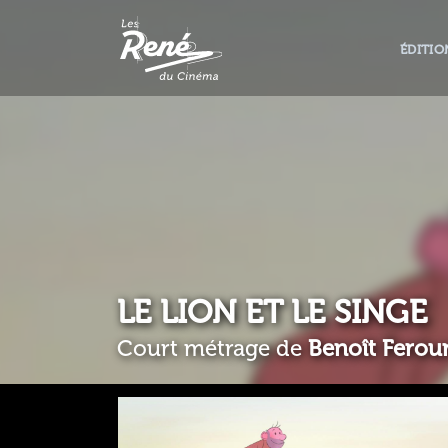
ÉDITIO
LE LION ET LE SINGE
Court métrage de
Benoît Fero