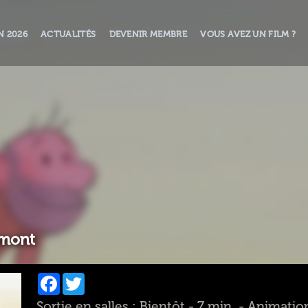
N 2026
ACTUALITÉS
DEVENIR MEMBRE
VOUS AVEZ UN FILM ?
umont
Facebook
Twitter
Sortie en salles : Bientôt - 7 min. - Animati