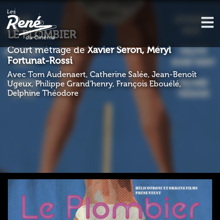
LE PLOMBIER
Court métrage de
Xavier Seron, Méryl
Fortunat-Rossi
Avec Tom Audenaert, Catherine Salée, Jean-Benoît
Ugeux, Philippe Grand'henry, François Ebouélé,
Delphine Théodore