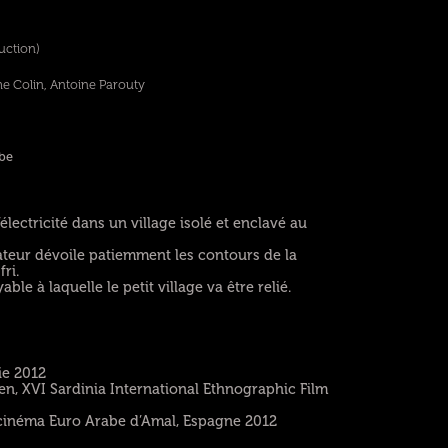
uction)
me Colin, Antoine Parouty
be
l’électricité dans un village isolé et enclavé au
sateur dévoile patiemment les contours de la
ri.
e à laquelle le petit village va être relié.
ie 2012
en, XVI Sardinia International Ethnographic Film
 cinéma Euro Arabe d’Amal, Espagne 2012