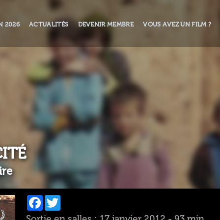
N 2026
ACTUALITÉS
DEVENIR MEMBRE
VOUS AVEZ UN FILM ?
CITÉ
ire
Facebook
Twitter
Sortie en salles : 17 janvier 2012 - 93 min.