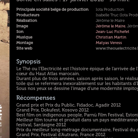
Principale société belge de production
Iota Production
Producteurs
Isabelle Truc (Iota Prod
Réalisation
Jérôme le Maire
Image
Jérôme le Maire
, Jérô
Son
Jean-Luc Fichefet
Musique
Christian Martin
Montage
Matyas Veress
Site web
www.theouelectricite.
Synopsis
Le Thé ou l’Electricité est l’histoire épique de l’arrivée de 
cœur du Haut Atlas marocain.
Durant plus de trois années, saison après saison, le réali
toile qui se refermera inexorablement sur les habitants d’If
Sous nos yeux se dessine l’image d’une modernité impitoyabl
Récompenses
Grand prix et Prix du Public, Fidadoc, Agadir 2012
Grand Prix, Dokufest, Kosovo 2012
Best film on indigenous people, Parnü Film Festival, Eston
Meilleur film tourné et produit dans un pays méditéranné
festival, Sardaigne 2012
Prix du meilleur long-métrage documentaire, Festival du
Grand Prix, Festival d’Autrans, France 2012