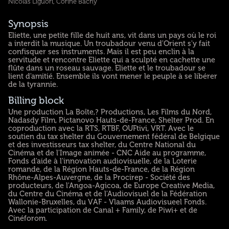
Nicolas Liguori, Corine Bachy
Synopsis
Eliette, une petite fille de huit ans, vit dans un pays où le roi
a interdit la musique. Un troubadour venu d'Orient s'y fait
confisquer ses instruments. Mais il est peu enclin à la
servitude et rencontre Eliette qui a sculpté en cachette une
flûte dans un roseau sauvage. Eliette et le troubadour se
lient d'amitié. Ensemble ils vont mener le peuple à se libérer
de la tyrannie.
Billing block
Une production La Boîte,? Productions, Les Films du Nord,
Nadasdy Film, Pictanovo Hauts-de-France, Shelter Prod. En
coproduction avec la RTS, RTBF, OUFtivi, VRT. Avec le
soutien du tax shelter du Gouvernement fédéral de Belgique
et des investisseurs tax shelter, du Centre National du
Cinéma et de l'Image animée - CNC Aide au programme,
Fonds d'aide à l'innovation audiovisuelle, de la Loterie
romande, de la Région Hauts-de-France, de la Région
Rhône-Alpes-Auvergne, de la Procirep - Société des
producteurs, de l'Angoa-Agicoa, de Europe Creative Media,
du Centre du Cinéma et de l'Audiovisuel de la Fédération
Wallonie-Bruxelles, du VAF - Vlaams Audiovisueel Fonds.
Avec la participation de Canal + Family, de Piwi+ et de
Cinéforom.