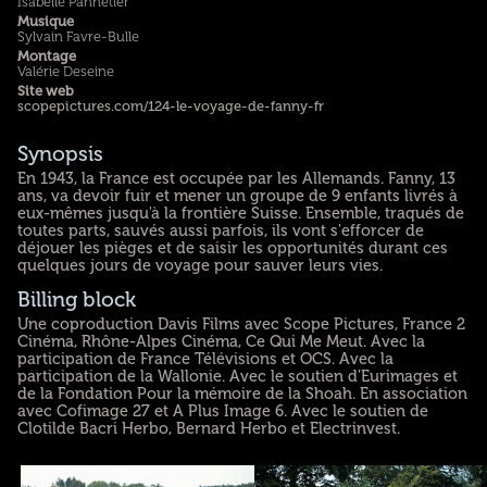
Isabelle Pannetier
Musique
Sylvain Favre-Bulle
Montage
Valérie Deseine
Site web
scopepictures.com/124-le-voyage-de-fanny-fr
Synopsis
En 1943, la France est occupée par les Allemands. Fanny, 13
ans, va devoir fuir et mener un groupe de 9 enfants livrés à
eux-mêmes jusqu'à la frontière Suisse. Ensemble, traqués de
toutes parts, sauvés aussi parfois, ils vont s'efforcer de
déjouer les pièges et de saisir les opportunités durant ces
quelques jours de voyage pour sauver leurs vies.
Billing block
Une coproduction Davis Films avec Scope Pictures, France 2
Cinéma, Rhône-Alpes Cinéma, Ce Qui Me Meut. Avec la
participation de France Télévisions et OCS. Avec la
participation de la Wallonie. Avec le soutien d'Eurimages et
de la Fondation Pour la mémoire de la Shoah. En association
avec Cofimage 27 et A Plus Image 6. Avec le soutien de
Clotilde Bacri Herbo, Bernard Herbo et Electrinvest.