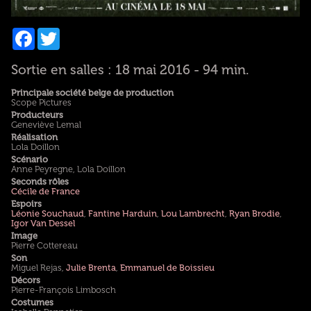
Facebook
Twitter
Sortie en salles : 18 mai 2016 - 94 min.
Principale société belge de production
Scope Pictures
Producteurs
Geneviève Lemal
Réalisation
Lola Doillon
Scénario
Anne Peyregne, Lola Doillon
Seconds rôles
Cécile de France
Espoirs
Léonie Souchaud
,
Fantine Harduin
,
Lou Lambrecht
,
Ryan Brodie
,
Igor Van Dessel
Image
Pierre Cottereau
Son
Miguel Rejas,
Julie Brenta
,
Emmanuel de Boissieu
Décors
Pierre-François Limbosch
Costumes