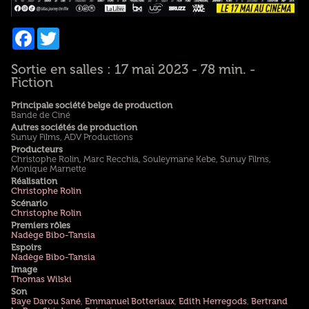
Facebook
Twitter
Sortie en salles : 17 mai 2023 - 78 min. -
Fiction
Principale société belge de production
Bande de Ciné
Autres sociétés de production
Sunuy Films, ADV Productions
Producteurs
Christophe Rolin, Marc Recchia, Souleymane Kebe, Sunuy Films,
Monique Marnette
Réalisation
Christophe Rolin
Scénario
Christophe Rolin
Premiers rôles
Nadège Bibo-Tansia
Espoirs
Nadège Bibo-Tansia
Image
Thomas Wilski
Son
Baye Darou Sané
,
Emmanuel Botteriaux
,
Edith Herregods
,
Bertrand