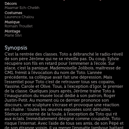
Décors
Maamar Ech-Cheikh
Costumes
Laurence Chalou
Musique
Romain Trouillet
Montage
Marie Silvi
Synopsis
C’est la rentrée des classes. Toto a débranché le radio-réveil
de son père Jérôme qui ne se réveille pas. Du coup, Sylvie
récupère son fils en retard pour l’emmener à l’école. Sur
place, c’est la panique. Mademoiselle Jolibois, maîtresse de
CM1, frémit à l’évocation du nom de Toto. L’année
précédente, sa collègue avait fait une dépression. Mais
l’essentiel pour Toto c’est de retrouver tous ses copains,
Yassine, Carole et Olive. Tous, à l’exception d’Igor, le premier
de la classe. Quelques jours après, Jérôme traîne Toto à
l’inauguration du musée local dédié à son patron, Roger
Justin-Petit. Au moment où ce dernier prononce son
discours, une sculpture s’écrase et provoque une réaction
en chaîne : toutes les œuvres exposées sont détruites.
Silence consterné de la foule, à l’exception de Toto qui rit
aux éclats. Immédiatement désigné comme coupable, Toto
risque l’internat. Avec l’aide de tous ses amis, de son Pépé et
de son étrange voisin, il va mener l’enquête tambour battant