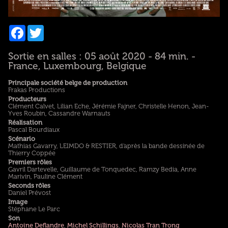
Facebook
Twitter
Sortie en salles : 05 août 2020 - 84 min. -
France, Luxembourg, Belgique
Principale société belge de production
Frakas Productions
Producteurs
Clément Calvet, Lilian Eche, Jérémie Fajner, Christelle Henon, Jean-
Yves Roubin, Cassandre Warnauts
Réalisation
Pascal Bourdiaux
Scénario
Mathias Gavarry, LEIMDO & RESTIER, d'après la bande dessinée de
Thierry Coppée
Premiers rôles
Gavril Dartevelle, Guillaume de Tonquedec, Ramzy Bedia, Anne
Marivin, Pauline Clément
Seconds rôles
Daniel Prévost
Image
Stéphane Le Parc
Son
Antoine Deflandre
,
Michel Schillings
,
Nicolas Tran Trong