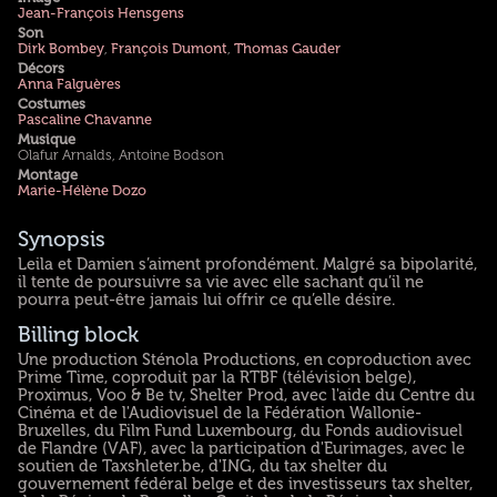
Jean-François Hensgens
Son
Dirk Bombey
,
François Dumont
,
Thomas Gauder
Décors
Anna Falguères
Costumes
Pascaline Chavanne
Musique
Olafur Arnalds, Antoine Bodson
Montage
Marie-Hélène Dozo
Synopsis
Leila et Damien s’aiment profondément. Malgré sa bipolarité,
il tente de poursuivre sa vie avec elle sachant qu’il ne
pourra peut-être jamais lui offrir ce qu’elle désire.
Billing block
Une production Sténola Productions, en coproduction avec
Prime Time, coproduit par la RTBF (télévision belge),
Proximus, Voo & Be tv, Shelter Prod, avec l'aide du Centre du
Cinéma et de l'Audiovisuel de la Fédération Wallonie-
Bruxelles, du Film Fund Luxembourg, du Fonds audiovisuel
de Flandre (VAF), avec la participation d'Eurimages, avec le
soutien de Taxshleter.be, d'ING, du tax shelter du
gouvernement fédéral belge et des investisseurs tax shelter,