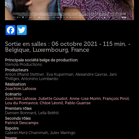
Facebook
Twitter
Sortie en salles : 06 octobre 2021 - 115 min. -
Belgique, Luxembourg, France
Principale société belge de production
Stenola Productions
Producteurs
Anton Iffland Stettner , Eva Kuperman, Alexandre Gavras, Jani
Thiltges, Antonino Lombardo
Réalisation
Joachim Lafosse
Scénario
Joachim Lafosse
,
Juliette Goudot
,
Anne-Lise Morin
,
François Pirot
,
Lou du Pontavice
,
Chloé Léonil
,
Pablo Guarise
Premiers rôles
Damien Bonnard, Leïla Bekhti
Seconds rôles
Patrick Descamps
Espoirs
Gabriel Merz Chammah, Jules Waringo
Image