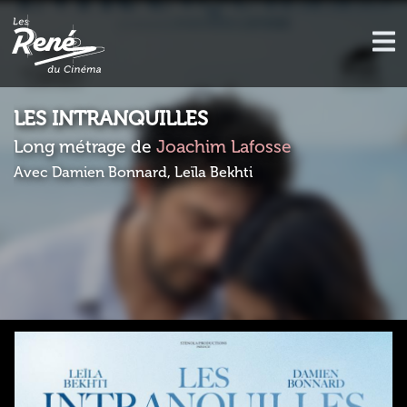
LES INTRANQUILLES
Long métrage de
Joachim Lafosse
Avec Damien Bonnard, Leïla Bekhti