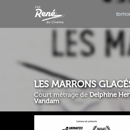
ÉDITIO
LES MARRONS GLACÉ
Court métrage de
Delphine Her
Vandam