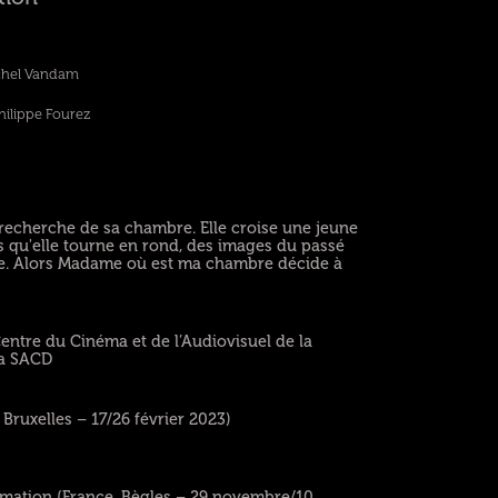
chel Vandam
hilippe Fourez
 recherche de sa chambre. Elle croise une jeune
ors qu'elle tourne en rond, des images du passé
ore. Alors Madame où est ma chambre décide à
entre du Cinéma et de l’Audiovisuel de la
 la SACD
Bruxelles – 17/26 février 2023)
nimation (France, Bègles – 29 novembre/10