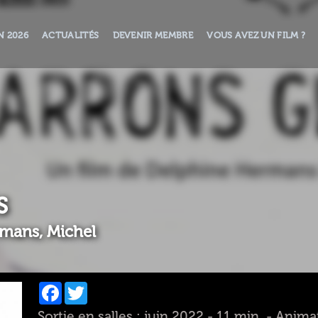
N 2026
ACTUALITÉS
DEVENIR MEMBRE
VOUS AVEZ UN FILM ?
S
mans, Michel
Facebook
Twitter
Sortie en salles : juin 2022 - 11 min. - Anima