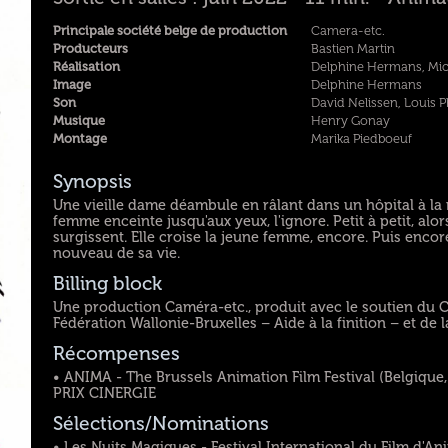
Principale société belge de production
Camera-etc.
Producteurs
Bastien Martin
Réalisation
Delphine Hermans, Mi
Image
Delphine Hermans
Son
David Nelissen, Louis P
Musique
Henry Gonay
Montage
Marika Piedboeuf
Synopsis
Une vieille dame déambule en râlant dans un hôpital à la
femme enceinte jusqu'aux yeux, l'ignore. Petit à petit, al
surgissent. Elle croise la jeune femme, encore. Puis enc
nouveau de sa vie.
Billing block
Une production Caméra-etc., produit avec le soutien du C
Fédération Wallonie-Bruxelles – Aide à la finition – et de
Récompenses
• ANIMA - The Brussels Animation Film Festival (Belgique, 
PRIX CINERGIE
Sélections/Nominations
• Les Nuits Magiques - Festival International du Film d'A